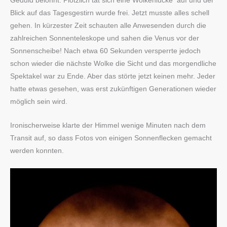
Geduld belohnt. Plötzlich tat sich eine Wolkenlücke auf und der
Blick auf das Tagesgestirn wurde frei. Jetzt musste alles schell
gehen. In kürzester Zeit schauten alle Anwesenden durch die
zahlreichen Sonnenteleskope und sahen die Venus vor der
Sonnenscheibe! Nach etwa 60 Sekunden versperrte jedoch
schon wieder die nächste Wolke die Sicht und das morgendliche
Spektakel war zu Ende. Aber das störte jetzt keinen mehr. Jeder
hatte etwas gesehen, was erst zukünftigen Generationen wieder
möglich sein wird.
Ironischerweise klarte der Himmel wenige Minuten nach dem
Transit auf, so dass Fotos von einigen Sonnenflecken gemacht
werden konnten.