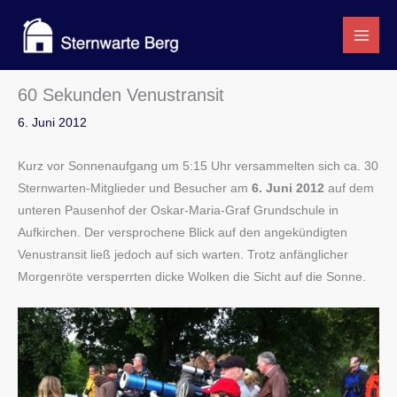
Zum
Inhalt
springen
60 Sekunden Venustransit
6. Juni 2012
Kurz vor Sonnenaufgang um 5:15 Uhr versammelten sich ca. 30
Sternwarten-Mitglieder und Besucher am
6. Juni 2012
auf dem
unteren Pausenhof der Oskar-Maria-Graf Grundschule in
Aufkirchen. Der versprochene Blick auf den angekündigten
Venustransit ließ jedoch auf sich warten. Trotz anfänglicher
Morgenröte versperrten dicke Wolken die Sicht auf die Sonne.