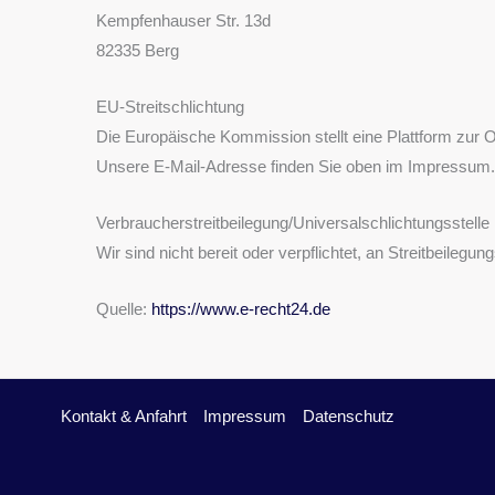
Kempfenhauser Str. 13d
82335 Berg
EU-Streitschlichtung
Die Europäische Kommission stellt eine Plattform zur O
Unsere E-Mail-Adresse finden Sie oben im Impressum.
Verbraucher­streit­beilegung/Universal­schlichtungs­stelle
Wir sind nicht bereit oder verpflichtet, an Streitbeileg
Quelle:
https://www.e-recht24.de
Kontakt & Anfahrt
Impressum
Datenschutz