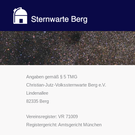
Zum
Inhalt
springen
Angaben gemäß § 5 TMG
Christian-Jutz-Volkssternwarte Berg e.V.
Lindenallee
82335 Berg
Vereinsregister: VR 71009
Registergericht: Amtsgericht München