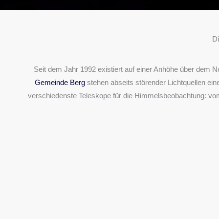
Di
Seit dem Jahr 1992 existiert auf einer Anhöhe über dem 
Gemeinde Berg
stehen abseits störender Lichtquellen e
verschiedenste Teleskope für die Himmelsbeobachtung: v
Mittlerweile zählt der Verein über
100 Mitglieder
, von den
B
Was bieten wir?