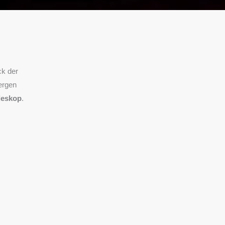
ck der
ergen
leskop
.
irken.