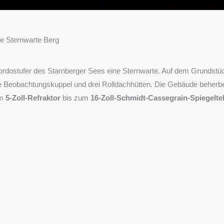
e Sternwarte Berg
Nordostufer des Starnberger Sees eine Sternwarte. Auf dem Grundstü
ine Beobachtungskuppel und drei Rolldachhütten. Die Gebäude beherb
om
5-Zoll-Refraktor
bis zum
16-Zoll-Schmidt-Cassegrain-Spiegelte
en einige in ehrenamtlicher Arbeit an den öffentlichen Führungen mitw
esuchen Sie uns