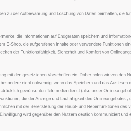
n zu der Aufbewahrung und Löschung von Daten beinhalten, die für di
vermerke, die Informationen auf Endgeräten speichern und Informatio
inem E-Shop, die aufgerufenen Inhalte oder verwendete Funktionen ei
ecken der Funktionsfähigkeit, Sicherheit und Komfort von Onlineang
ng mit den gesetzlichen Vorschriften ein. Daher holen wir von den N
st insbesondere nicht notwendig, wenn das Speichern und das Auslesen
sdrücklich gewünschten Telemediendienst (also unser Onlineangebot)
Funktionen, die der Anzeige und Lauffähigkeit des Onlineangebotes , 
nlichen mit der Bereitstellung der Haupt- und Nebenfunktionen des 
willigung wird gegenüber den Nutzern deutlich kommuniziert und ent