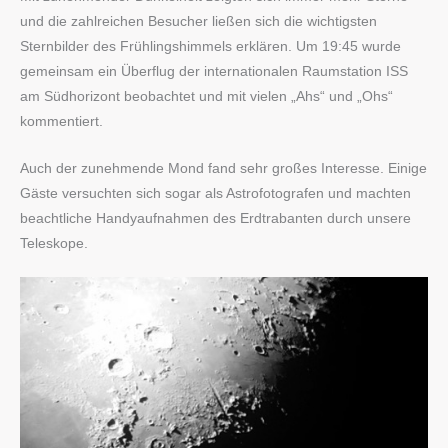
und die zahlreichen Besucher ließen sich die wichtigsten
Sternbilder des Frühlingshimmels erklären. Um 19:45 wurde
gemeinsam ein Überflug der internationalen Raumstation ISS
am Südhorizont beobachtet und mit vielen „Ahs“ und „Ohs“
kommentiert.
Auch der zunehmende Mond fand sehr großes Interesse. Einige
Gäste versuchten sich sogar als Astrofotografen und machten
beachtliche Handyaufnahmen des Erdtrabanten durch unsere
Teleskope.