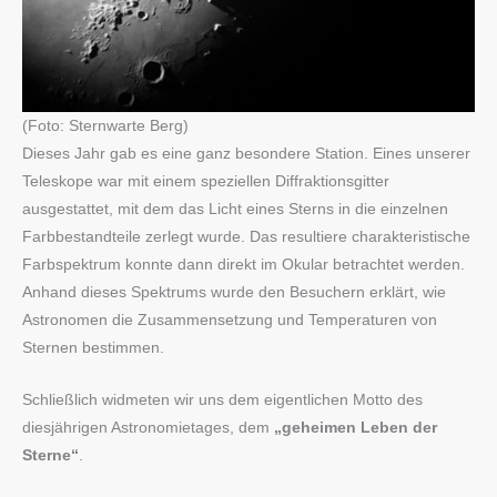
(Foto: Sternwarte Berg)
Dieses Jahr gab es eine ganz besondere Station. Eines unserer
Teleskope war mit einem speziellen Diffraktionsgitter
ausgestattet, mit dem das Licht eines Sterns in die einzelnen
Farbbestandteile zerlegt wurde. Das resultiere charakteristische
Farbspektrum konnte dann direkt im Okular betrachtet werden.
Anhand dieses Spektrums wurde den Besuchern erklärt, wie
Astronomen die Zusammensetzung und Temperaturen von
Sternen bestimmen.
Schließlich widmeten wir uns dem eigentlichen Motto des
diesjährigen Astronomietages, dem
„geheimen Leben der
Sterne“
.