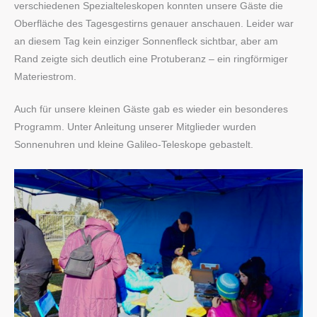
verschiedenen Spezialteleskopen konnten unsere Gäste die
Oberfläche des Tagesgestirns genauer anschauen. Leider war
an diesem Tag kein einziger Sonnenfleck sichtbar, aber am
Rand zeigte sich deutlich eine Protuberanz – ein ringförmiger
Materiestrom.
Auch für unsere kleinen Gäste gab es wieder ein besonderes
Programm. Unter Anleitung unserer Mitglieder wurden
Sonnenuhren und kleine Galileo-Teleskope gebastelt.