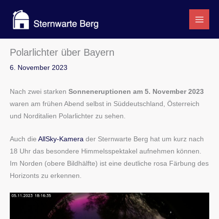
Zum
Inhalt
springen
Polarlichter über Bayern
6. November 2023
Nach zwei starken
Sonneneruptionen am 5. November 2023
waren am frühen Abend selbst in Süddeutschland, Österreich
und Norditalien Polarlichter zu sehen.
Auch die
AllSky-Kamera
der Sternwarte Berg hat um kurz nach
18 Uhr das besondere Himmelsspektakel aufnehmen können.
Im Norden (obere Bildhälfte) ist eine deutliche rosa Färbung des
Horizonts zu erkennen.