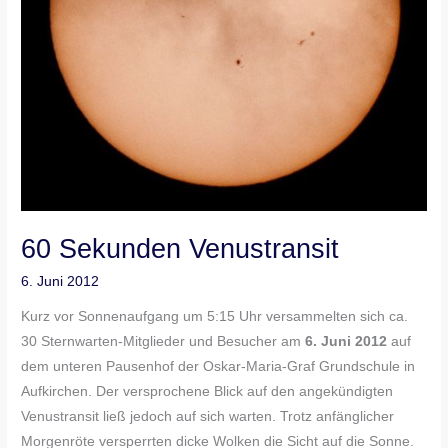
60 Sekunden Venustransit
6. Juni 2012
Kurz vor Sonnenaufgang um 5:15 Uhr versammelten sich ca.
30 Sternwarten-Mitglieder und Besucher am
6. Juni 2012
auf
dem unteren Pausenhof der Oskar-Maria-Graf Grundschule in
Aufkirchen. Der versprochene Blick auf den angekündigten
Venustransit ließ jedoch auf sich warten. Trotz anfänglicher
Morgenröte versperrten dicke Wolken die Sicht auf die Sonne.