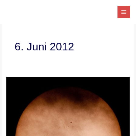
Zum
Inhalt
springen
6. Juni 2012
60
Sekunden
Venustransit