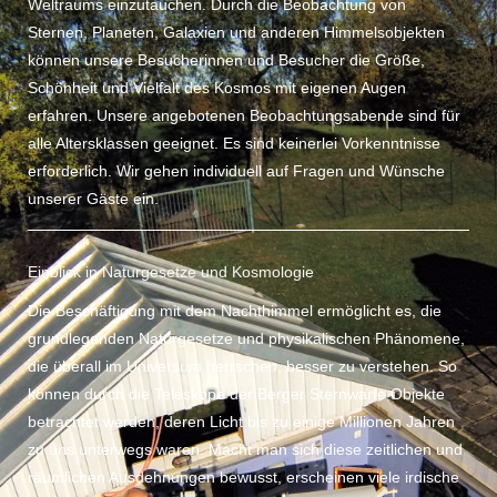
Weltraums einzutauchen. Durch die Beobachtung von
Sternen, Planeten, Galaxien und anderen Himmelsobjekten
können unsere Besucherinnen und Besucher die Größe,
Schönheit und Vielfalt des Kosmos mit eigenen Augen
erfahren. Unsere angebotenen Beobachtungsabende sind für
alle Altersklassen geeignet. Es sind keinerlei Vorkenntnisse
erforderlich. Wir gehen individuell auf Fragen und Wünsche
unserer Gäste ein.
Einblick in Naturgesetze und Kosmologie
Die Beschäftigung mit dem Nachthimmel ermöglicht es, die
grundlegenden Naturgesetze und physikalischen Phänomene,
die überall im Universum herrschen, besser zu verstehen. So
können durch die Teleskope der Berger Sternwarte Objekte
betrachtet werden, deren Licht bis zu einige Millionen Jahren
zu uns unterwegs waren. Macht man sich diese zeitlichen und
räumlichen Ausdehnungen bewusst, erscheinen viele irdische