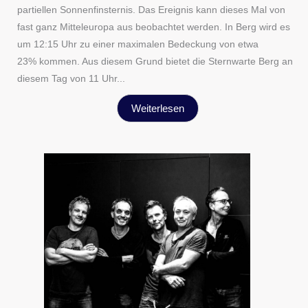
partiellen Sonnenfinsternis. Das Ereignis kann dieses Mal von
fast ganz Mitteleuropa aus beobachtet werden. In Berg wird es
um 12:15 Uhr zu einer maximalen Bedeckung von etwa
23% kommen. Aus diesem Grund bietet die Sternwarte Berg an
diesem Tag von 11 Uhr...
Weiterlesen